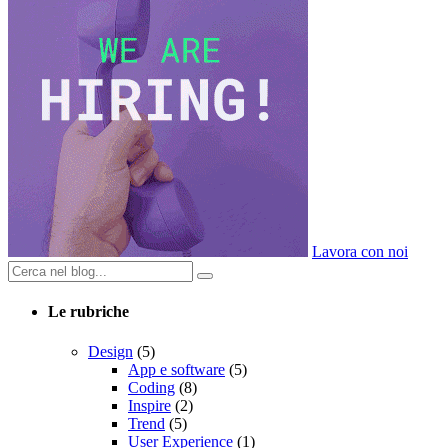
Lavora con noi
Le rubriche
Design
(5)
App e software
(5)
Coding
(8)
Inspire
(2)
Trend
(5)
User Experience
(1)