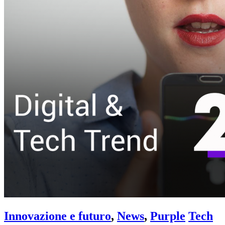
Innovazione e futuro
,
News
,
Purple
Tech